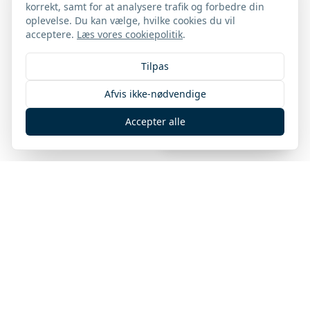
korrekt, samt for at analysere trafik og forbedre din
oplevelse. Du kan vælge, hvilke cookies du vil
acceptere.
Læs vores cookiepolitik
.
Tilpas
Afvis ikke-nødvendige
Accepter alle
Holmgaard Assistent
Afdelinger
Sjælland
Odd Fellow Palæet, Bredgade 28B., 1.
1260 København K.